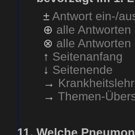
±
Antwort ein-/a
⊕
alle Antworten
⊗
alle Antworten
↑
Seitenanfang
↓
Seitenende
→
Krankheitsleh
→
Themen-Übers
Welche Pneumonie