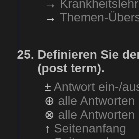
→
Krankheitsleh
→
Themen-Übers
Definieren Sie de
(post term).
±
Antwort ein-/a
⊕
alle Antworten
⊗
alle Antworten
↑
Seitenanfang