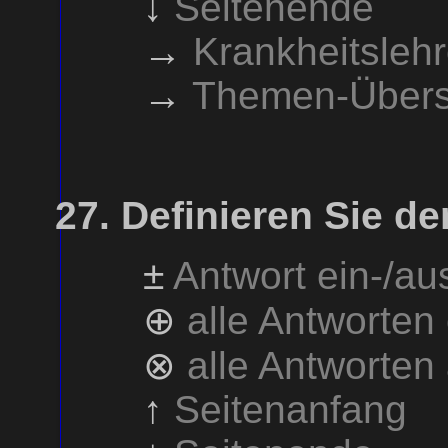
↓
Seitenende
→
Krankheitsleh
→
Themen-Übers
Definieren Sie de
±
Antwort ein-/a
⊕
alle Antworten
⊗
alle Antworten
↑
Seitenanfang