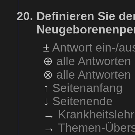
Definieren Sie de
Neugeborenenper
±
Antwort ein-/a
⊕
alle Antworten
⊗
alle Antworten
↑
Seitenanfang
↓
Seitenende
→
Krankheitsleh
→
Themen-Übers