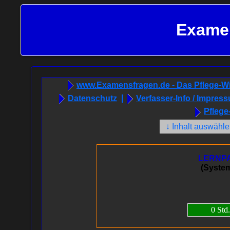
Examen
www.Examensfragen.de - Das Pflege-W
Datenschutz
|
Verfasser-Info / Impres
Pflege
LERNP
(System