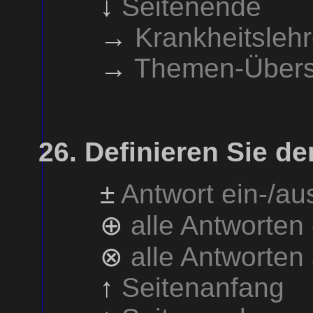
↓
Seitenende
→
Krankheitsleh
→
Themen-Übers
Definieren Sie de
±
Antwort ein-/a
⊕
alle Antworten
⊗
alle Antworten
↑
Seitenanfang