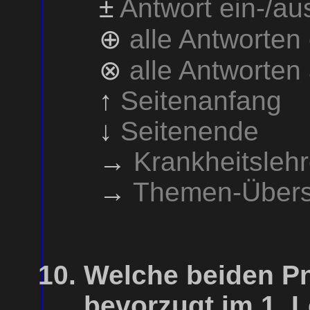
±
Antwort ein-/a
⊕
alle Antworten
⊗
alle Antworten
↑
Seitenanfang
↓
Seitenende
→
Krankheitsleh
→
Themen-Übers
Welche beiden P
bevorzugt im 1. 