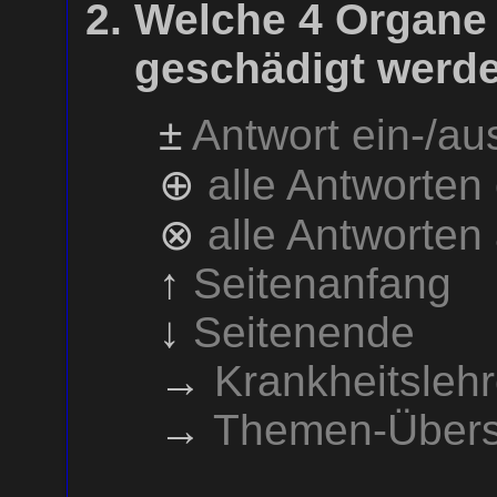
Welche 4 Organe
geschädigt werd
±
Antwort ein-/a
⊕
alle Antworten
⊗
alle Antworten
↑
Seitenanfang
↓
Seitenende
→
Krankheitsleh
→
Themen-Übers