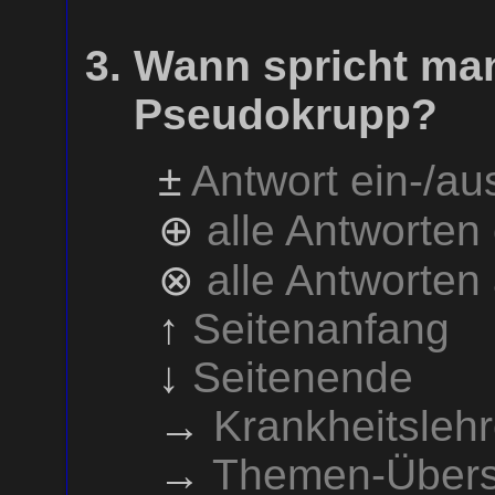
Wann spricht ma
Pseudokrupp?
±
Antwort ein-/a
⊕
alle Antworten
⊗
alle Antworten
↑
Seitenanfang
↓
Seitenende
→
Krankheitsleh
→
Themen-Übers