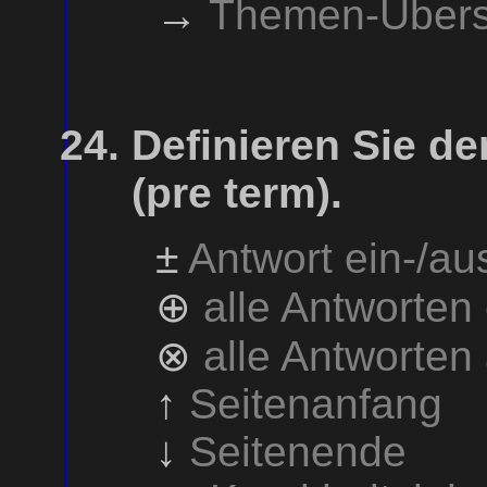
→
Themen-Übers
Definieren Sie de
(pre term).
±
Antwort ein-/a
⊕
alle Antworten
⊗
alle Antworten
↑
Seitenanfang
↓
Seitenende