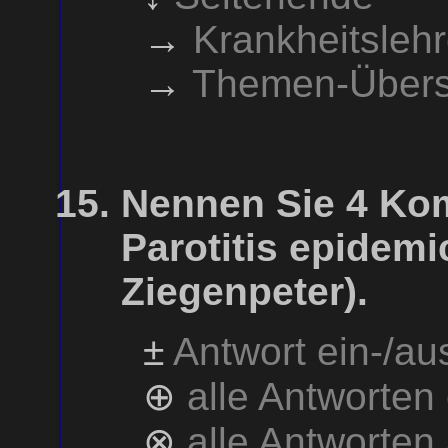
→
Krankheitsleh
→
Themen-Übers
Nennen Sie 4 Kom
Parotitis epidem
Ziegenpeter).
±
Antwort ein-/a
⊕
alle Antworten
⊗
alle Antworten