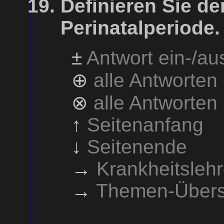
Definieren Sie de
Perinatalperiode.
±
Antwort ein-/a
⊕
alle Antworten
⊗
alle Antworten
↑
Seitenanfang
↓
Seitenende
→
Krankheitsleh
→
Themen-Übers