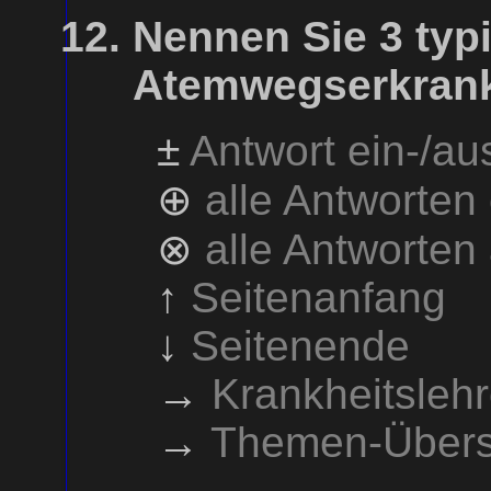
Nennen Sie 3 typ
Atemwegserkrank
±
Antwort ein-/a
⊕
alle Antworten
⊗
alle Antworten
↑
Seitenanfang
↓
Seitenende
→
Krankheitsleh
→
Themen-Übers