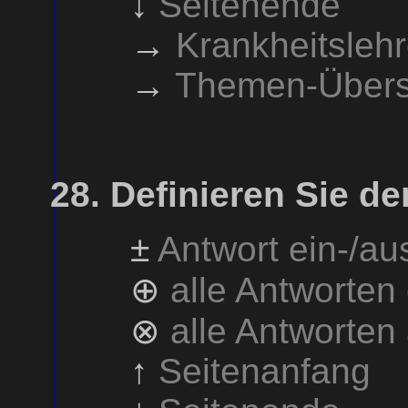
↓
Seitenende
→
Krankheitsleh
→
Themen-Übers
Definieren Sie de
±
Antwort ein-/a
⊕
alle Antworten
⊗
alle Antworten
↑
Seitenanfang