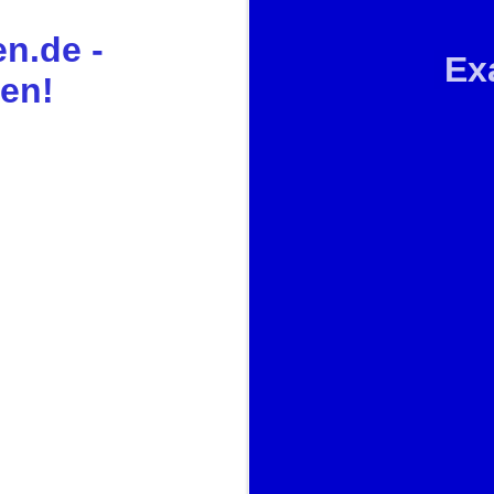
n.de -
Ex
sen!