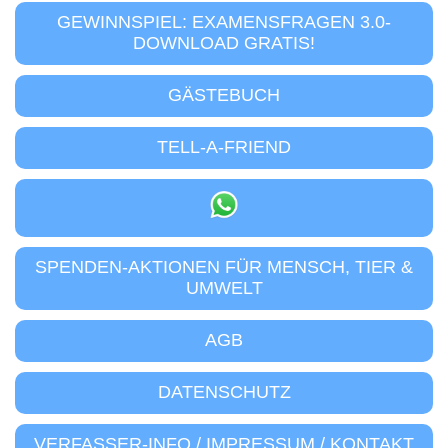
GEWINNSPIEL: EXAMENSFRAGEN 3.0-
DOWNLOAD GRATIS!
GÄSTEBUCH
TELL-A-FRIEND
SPENDEN-AKTIONEN FÜR MENSCH, TIER &
UMWELT
AGB
DATENSCHUTZ
VERFASSER-INFO / IMPRESSUM / KONTAKT