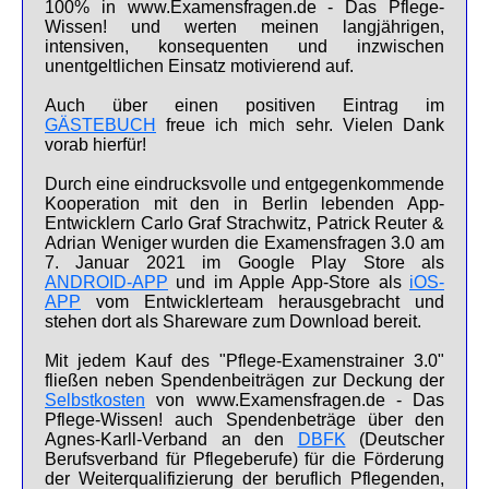
100% in www.Examensfragen.de - Das Pflege-
Wissen! und werten meinen langjährigen,
intensiven, konsequenten und inzwischen
unentgeltlichen Einsatz motivierend auf.
Auch über einen positiven Eintrag im
GÄSTEBUCH
freue ich mich sehr. Vielen Dank
vorab hierfür!
Durch eine eindrucksvolle und entgegenkommende
Kooperation mit den in Berlin lebenden App-
Entwicklern Carlo Graf Strachwitz, Patrick Reuter &
Adrian Weniger wurden die Examensfragen 3.0 am
7. Januar 2021 im Google Play Store als
ANDROID-APP
und im Apple App-Store als
iOS-
APP
vom Entwicklerteam herausgebracht und
stehen dort als Shareware zum Download bereit.
Mit jedem Kauf des "Pflege-Examenstrainer 3.0"
fließen neben Spendenbeiträgen zur Deckung der
Selbstkosten
von www.Examensfragen.de - Das
Pflege-Wissen! auch Spendenbeträge über den
Agnes-Karll-Verband an den
DBFK
(Deutscher
Berufsverband für Pflegeberufe) für die Förderung
der Weiterqualifizierung der beruflich Pflegenden,